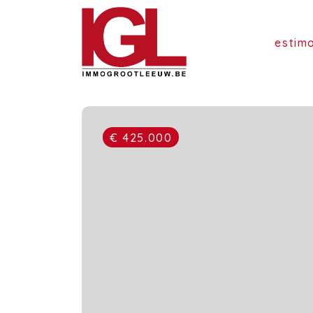
estim
€ 425.000