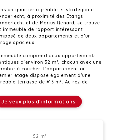
ns un quartier agréable et stratégique
Anderlecht, à proximité des Étangs
Anderlecht et de Marius Renard, se trouve
t immeuble de rapport intéressant
mposé de deux appartements et d'un
rage spacieux.
immeuble comprend deux appartements
entiques d'environ 52 m², chacun avec une
ambre à coucher. L'appartement au
emier étage dispose également d'une
réable terrasse de ±13 m². Au rez-de-
aussée se trouve un grand garage
environ 36 m², pouvant servir de parking
Je veux plus d'informations
 d'espace de stockage supplémentaire.
 plus, chaque appartement dispose d'une
ve privée.
 propriété a toujours été bien entretenue,
is offre également des possibilités de
52 m²