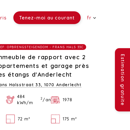
ris
Tenez-moi au courant
fr
 vendre)
EF: OPBRENGSTEIGENDOM - FRANS HALS 33C
re)
ouer)
mmeuble de rapport avec 2
Estimation gratuite
ppartements et garage près
es étangs d'Anderlecht
ans Halsstraat 33,
1070 Anderlecht
484
2
/an
1978
kWh/m
72 m²
175 m²