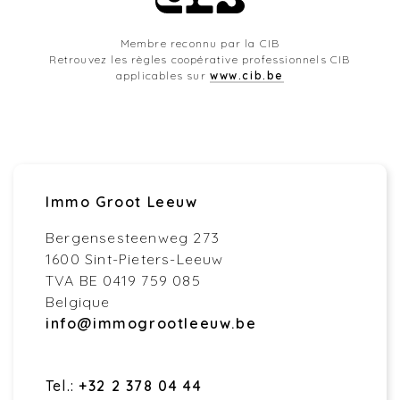
Membre reconnu par la CIB
Retrouvez les règles coopérative professionnels CIB
applicables sur
www.cib.be
Immo Groot Leeuw
Bergensesteenweg 273
1600 Sint-Pieters-Leeuw
TVA BE 0419 759 085
Belgique
info@immogrootleeuw.be
Tel.:
+32 2 378 04 44