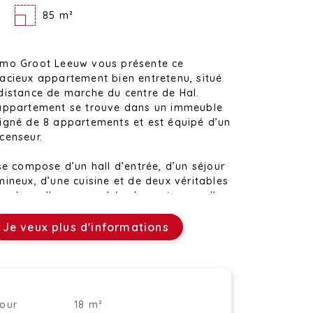
85 m²
mo Groot Leeuw vous présente ce
acieux appartement bien entretenu, situé
distance de marche du centre de Hal.
appartement se trouve dans un immeuble
igné de 8 appartements et est équipé d’un
censeur.
 se compose d’un hall d’entrée, d’un séjour
mineux, d’une cuisine et de deux véritables
ambres. Il comprend également une salle
 bains avec baignoire et des toilettes
parées.
Je veux plus d'informations
appartement dispose en outre d’une cave,
éale comme espace de rangement
pplémentaire.
tuellement, l’appartement est loué à des
jour
18 m²