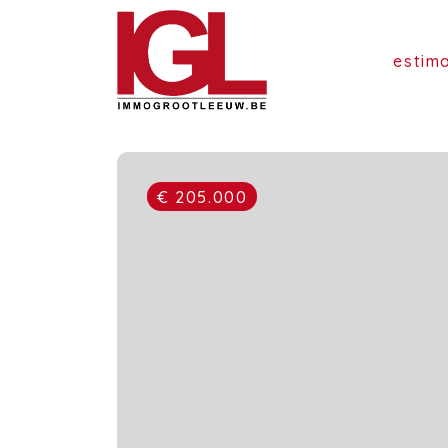
estim
€ 205.000