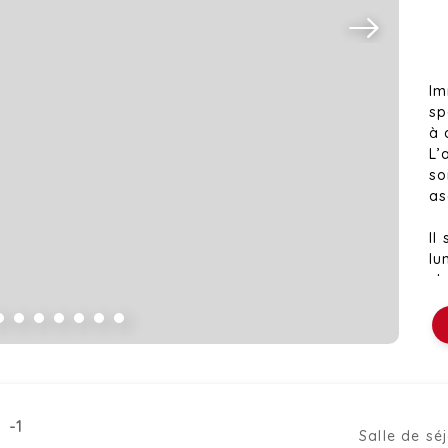
Im
sp
à 
L’
so
as
Il
lu
ch
de
sé
L’
id
su
 -1
Ac
Salle de sé