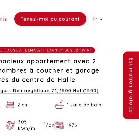
ris
Tenez-moi au courant
fr
 vendre)
EF: AUGUST DEMAEGHTLAAN 71 BUS 32 (3V R)
re)
ouer)
pacieux appartement avec 2
Estimation gratuite
hambres à coucher et garage
rès du centre de Halle
gust Demaeghtlaan 71,
1500 Hal (1500)
2 ch.
1 salle de bain
305
2
/an
1976
kWh/m