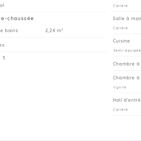
lo
ol
Carrelé
80
op
de-chaussée
Salle à ma
ta
Carrelé
de bains
2,24 m²
La
l’
Cuisine
tes
ma
Semi-équipée
bu
 1
le
Chambre à 
se
ex
Chambre à 
De
Vynile
Hall d'entr
Carrelé