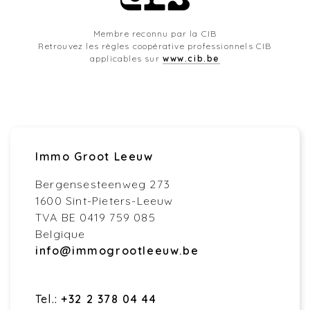
Membre reconnu par la CIB
Retrouvez les règles coopérative professionnels CIB
applicables sur
www.cib.be
Immo Groot Leeuw
Bergensesteenweg 273
1600 Sint-Pieters-Leeuw
TVA BE 0419 759 085
Belgique
info@immogrootleeuw.be
Tel.:
+32 2 378 04 44