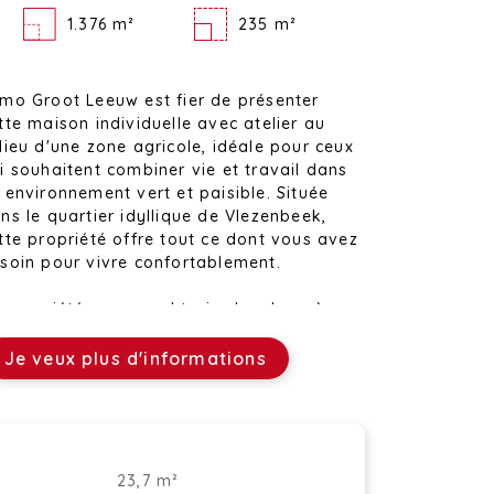
1.376 m²
235 m²
mo Groot Leeuw est fier de présenter
tte maison individuelle avec atelier au
lieu d'une zone agricole, idéale pour ceux
i souhaitent combiner vie et travail dans
 environnement vert et paisible. Située
ns le quartier idyllique de Vlezenbeek,
tte propriété offre tout ce dont vous avez
soin pour vivre confortablement.
 propriété comprend trois chambres à
ucher qui bénéficient de la lumière
turelle. Le salon invite à la détente et est
Je veux plus d'informations
rectement relié à une cuisine entièrement
uipée avec salle à manger. Il y a
alement un espace bureau et une salle de
in avec douche. De là, on accède à
usieurs pièces au rez-de-chaussée qui
23,7 m²