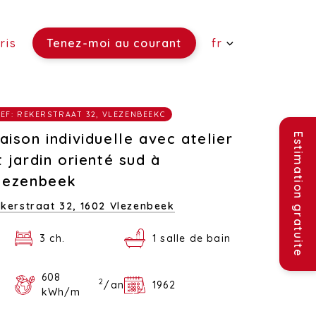
ris
Tenez-moi au courant
fr
 vendre)
EF: REKERSTRAAT 32, VLEZENBEEKC
re)
ouer)
aison individuelle avec atelier
Estimation gratuite
t jardin orienté sud à
lezenbeek
kerstraat 32,
1602 Vlezenbeek
3 ch.
1 salle de bain
608
2
/an
1962
kWh/m