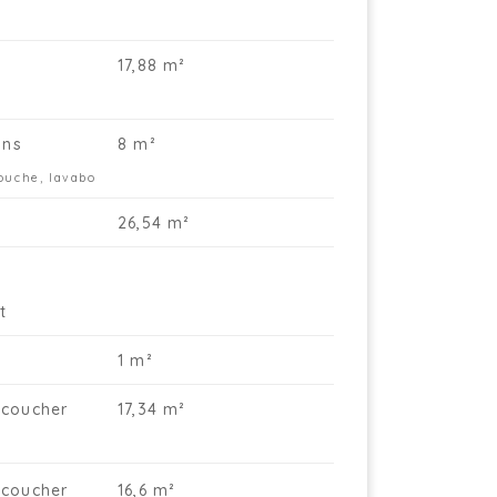
uvent servir d'espace de stockage,
atelier ou même maison cangourou.
 jardin orienté au sud est à la fois
17,88 m²
atique en tant qu'espace de détente et
pace de circulation pour le studio/maison
ngourou.
ins
8 m²
tte maison est située dans une région
ouche, lavabo
rdoyante offrant de nombreuses
ssibilités de promenades à pied ou à
26,54 m²
lo. L'accessibilité est excellente grâce à la
oximité d'un arrêt de bus et d'une voie de
mmunication rapide vers le ring de
uxelles et le centre de Sint-Pieters-Leeuw.
t
 plus, le centre de Vlezenbeek se trouve à
ulement un kilomètre, où vous trouverez
1 m²
vers magasins et installations de loisirs.
coucher
17,34 m²
 manquez pas cette opportunité et
ntactez-nous dès aujourd'hui pour une
site au téléphone 02 378 04 44 ou par e-
il info@immogrootleeuw.be !
coucher
16,6 m²