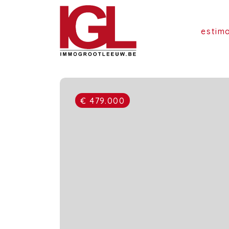
estim
€ 479.000