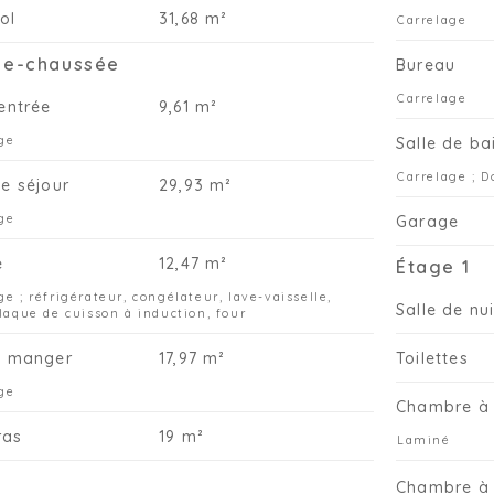
pe
ol
31,68 m²
Carrelage
d'
Le
de-chaussée
Bureau
pr
es
Carrelage
'entrée
9,61 m²
ca
ge
Salle de ba
Ce
Carrelage ; D
de séjour
29,93 m²
ve
po
ge
Garage
vé
pr
e
12,47 m²
Étage 1
co
ge ; réfrigérateur, congélateur, lave-vaisselle,
Br
Salle de nui
plaque de cuisson à induction, four
De
se
à manger
17,97 m²
Toilettes
di
ge
Chambre à 
Ne
ras
19 m²
co
Laminé
vi
ma
Chambre à 