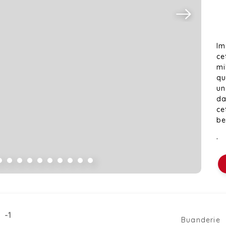
Im
ce
mi
qu
un
da
ce
be
La
co
na
di
éq
ég
ba
 -1
pl
Buanderie