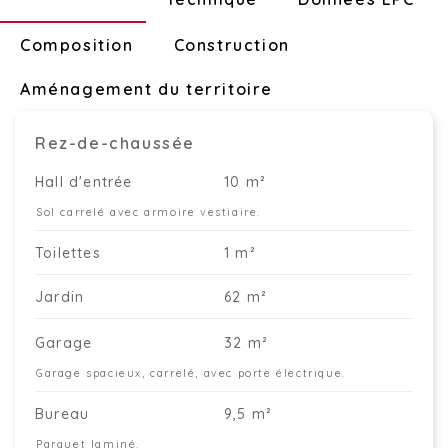
Composition
Construction
Aménagement du territoire
Rez-de-chaussée
Hall d'entrée
10 m²
Sol carrelé avec armoire vestiaire.
Toilettes
1 m²
Jardin
62 m²
Garage
32 m²
Garage spacieux, carrelé, avec porte électrique.
Bureau
9,5 m²
Parquet laminé.