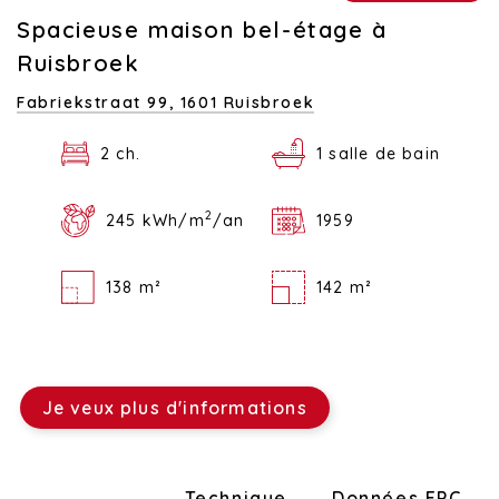
Spacieuse maison bel-étage à
Ruisbroek
Fabriekstraat 99,
1601 Ruisbroek
2 ch.
1 salle de bain
2
245 kWh/m
/an
1959
138 m²
142 m²
Je veux plus d'informations
Disposition
Technique
Données EPC