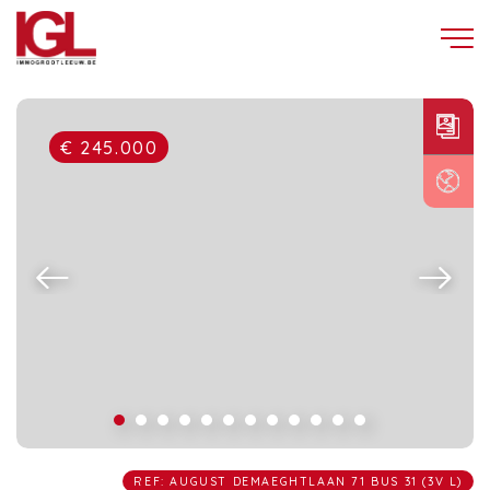
€ 245.000
REF: AUGUST DEMAEGHTLAAN 71 BUS 31 (3V L)