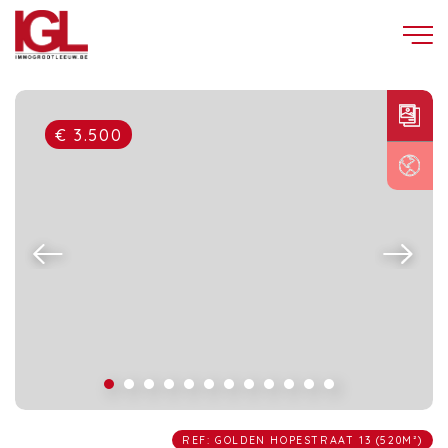
€ 3.500
REF: GOLDEN HOPESTRAAT 13 (520M²)