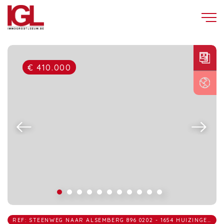
€ 410.000
REF: STEENWEG NAAR ALSEMBERG 896 0202 - 1654 HUIZINGEN