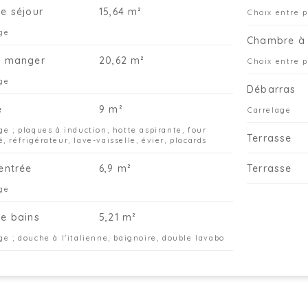
de séjour
15,64 m²
Choix entre 
ge
Chambre à 
à manger
20,62 m²
Choix entre 
ge
Débarras
e
9 m²
Carrelage
ge ; plaques à induction, hotte aspirante, four
Terrasse
, réfrigérateur, lave-vaisselle, évier, placards
'entrée
6,9 m²
Terrasse
ge
de bains
5,21 m²
ge ; douche à l'italienne, baignoire, double lavabo