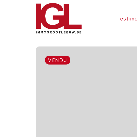
estim
VENDU