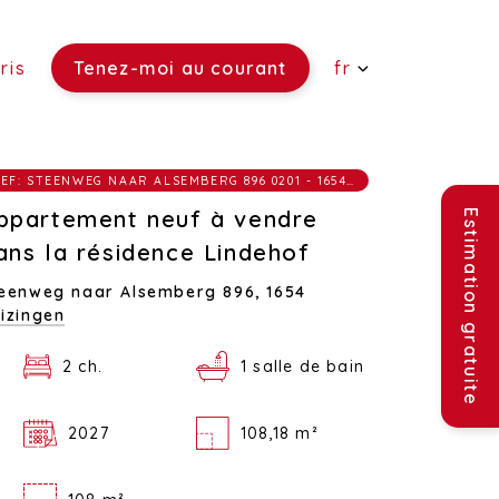
ris
Tenez-moi au courant
fr
 vendre)
REF: STEENWEG NAAR ALSEMBERG 896 0201 - 1654 HUIZINGEN
re)
ouer)
ppartement neuf à vendre
Estimation gratuite
ans la résidence Lindehof
eenweg naar Alsemberg 896,
1654
izingen
2 ch.
1 salle de bain
2027
108,18 m²