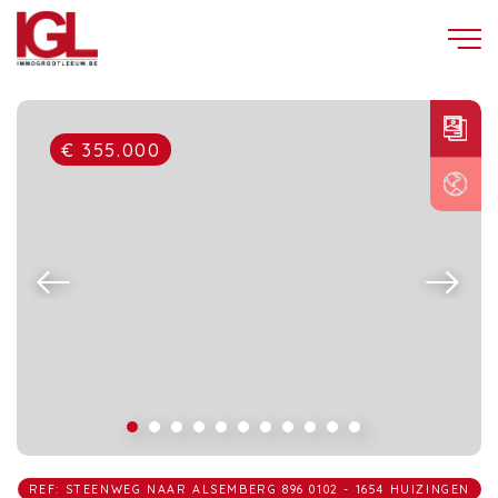
€ 355.000
REF: STEENWEG NAAR ALSEMBERG 896 0102 - 1654 HUIZINGEN