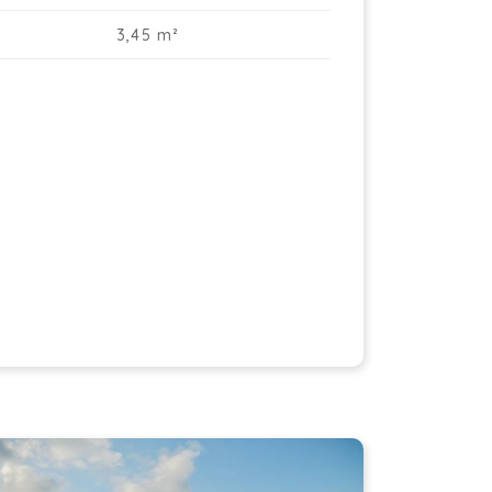
uhaits et exigences. Il est également
3,45 m²
ssible de regrouper plusieurs unités pour
teindre une surface maximale de 691 m².
âce à leur emplacement stratégique sur la
aussée d’Alsemberg et à la possibilité de
grouper les unités, ces espaces sont
rfaitement adaptés aux professions
bérales, bureaux ou activités commerciales.
s emplacements de parking sont prévus
ur le personnel et les clients.
s raccordements aux services publics sont
évus pour chaque unité commerciale. La
mpe à chaleur et les panneaux solaires
nt à prévoir par l’acheteur.
ur plus d’informations ou pour recevoir
e brochure, ne manquez pas cette
portunité et prenez rendez-vous dès
jourd’hui via corentin@igl.immo ou par