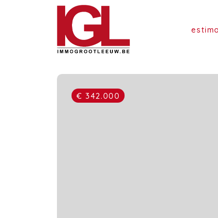
estim
€ 342.000