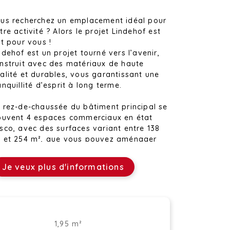
us recherchez un emplacement idéal pour
tre activité ? Alors le projet Lindehof est
it pour vous !
ndehof est un projet tourné vers l’avenir,
nstruit avec des matériaux de haute
alité et durables, vous garantissant une
anquillité d’esprit à long terme.
 rez-de-chaussée du bâtiment principal se
ouvent 4 espaces commerciaux en état
sco, avec des surfaces variant entre 138
 et 254 m², que vous pouvez aménager
tièrement selon les besoins de votre
tivité.
Je veux plus d'informations
t espace commercial offre une surface
tale de 138 m² ainsi qu’une terrasse de
m².
avantage d’un bien en état casco est que
1,95 m²
us pouvez l’aménager librement selon vos