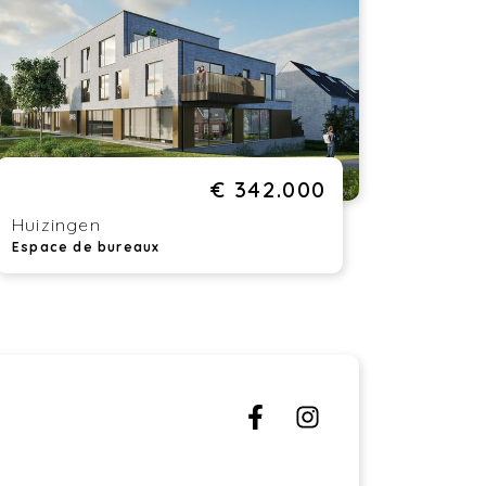
léphone au +32 (0)2 378 04 44 –
w.lindehof.immo
€ 342.000
Huizingen
Espace de bureaux