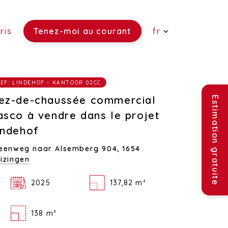
ris
Tenez-moi au courant
fr
 vendre)
EF: LINDEHOF - KANTOOR 02CC
re)
ouer)
ez-de-chaussée commercial
Estimation gratuite
asco à vendre dans le projet
indehof
eenweg naar Alsemberg 904,
1654
izingen
2025
137,82 m²
138 m²