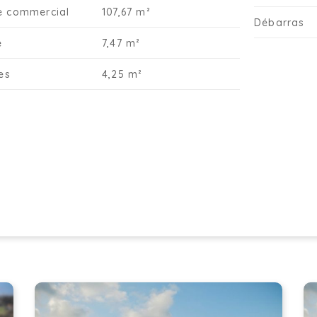
so
e commercial
107,67 m²
Débarras
po
at
e
7,47 m²
Gr
ch
tes
4,25 m²
re
pa
li
De
po
Le
pr
po
so
Po
un
op
au