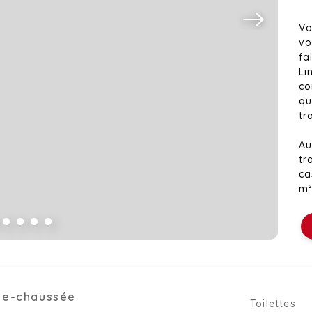
Vo
vo
fa
Li
co
qu
tr
Au
tr
ca
m²
en
ac
Ce
to
20
L’
de-chaussée
Toilettes
vo