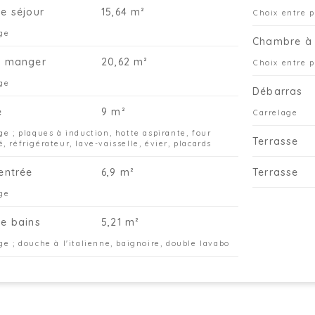
de séjour
15,64 m²
Choix entre 
ge
Chambre à 
à manger
20,62 m²
Choix entre 
ge
Débarras
e
9 m²
Carrelage
ge ; plaques à induction, hotte aspirante, four
Terrasse
, réfrigérateur, lave-vaisselle, évier, placards
'entrée
6,9 m²
Terrasse
ge
de bains
5,21 m²
ge ; douche à l'italienne, baignoire, double lavabo