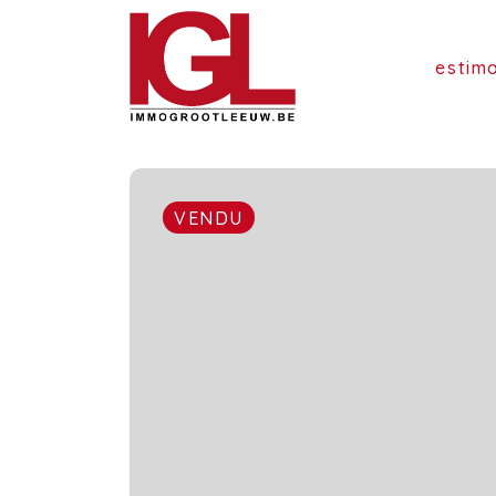
estim
VENDU