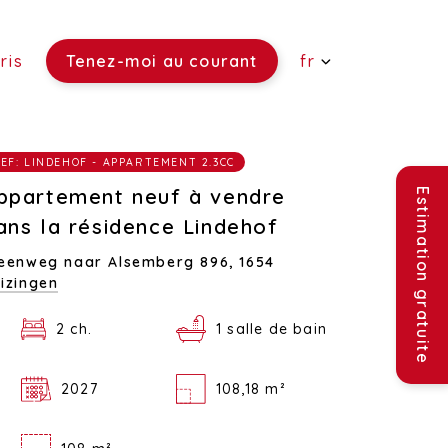
ris
Tenez-moi au courant
fr
 vendre)
EF: LINDEHOF - APPARTEMENT 2.3CC
re)
ouer)
ppartement neuf à vendre
Estimation gratuite
ans la résidence Lindehof
eenweg naar Alsemberg 896,
1654
izingen
2 ch.
1 salle de bain
2027
108,18 m²