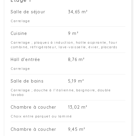
Étage 1
Salle de séjour
34,65 m²
Carrelage
Cuisine
9 m²
Carrelage ; plaques à induction, hotte aspirante, four
combiné, réfrigérateur, lave-vaisselle, évier, placards
Hall d'entrée
8,76 m²
Carrelage
Salle de bains
5,19 m²
Carrelage ; douche à l'italienne, baignoire, double
lavabo
Chambre à coucher
13,02 m²
Choix entre parquet ou laminé
Chambre à coucher
9,45 m²