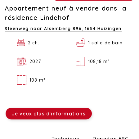
Appartement neuf à vendre dans la
résidence Lindehof
Steenweg naar Alsemberg 896,
1654 Huizingen
2 ch.
1 salle de bain
2027
108,18 m²
108 m²
Je veux plus d'informations
Disposition
Technique
Données EPC