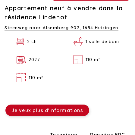
Appartement neuf à vendre dans la
résidence Lindehof
Steenweg naar Alsemberg 902,
1654 Huizingen
2 ch.
1 salle de bain
2027
110 m²
110 m²
Je veux plus d'informations
Disposition
Technique
Données EPC