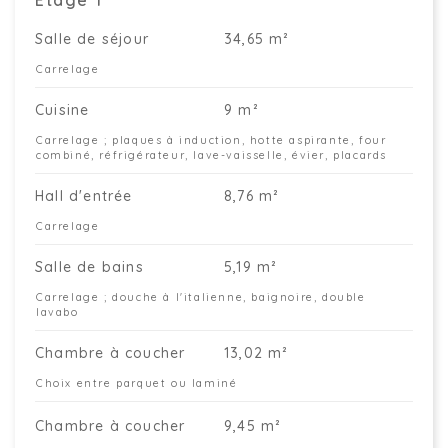
Étage 1
Salle de séjour
34,65 m²
Carrelage
Cuisine
9 m²
Carrelage ; plaques à induction, hotte aspirante, four
combiné, réfrigérateur, lave-vaisselle, évier, placards
Hall d'entrée
8,76 m²
Carrelage
Salle de bains
5,19 m²
Carrelage ; douche à l'italienne, baignoire, double
lavabo
Chambre à coucher
13,02 m²
Choix entre parquet ou laminé
Chambre à coucher
9,45 m²