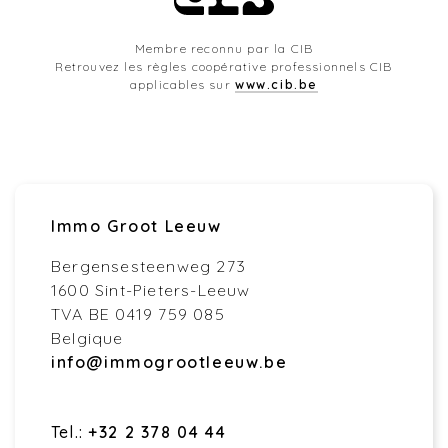
Membre reconnu par la CIB
Retrouvez les règles coopérative professionnels CIB
applicables sur
www.cib.be
Immo Groot Leeuw
Bergensesteenweg 273
1600 Sint-Pieters-Leeuw
TVA BE 0419 759 085
Belgique
info@immogrootleeuw.be
Tel.:
+32 2 378 04 44