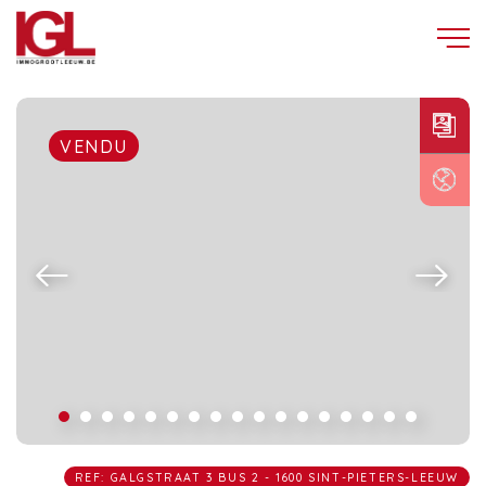
VENDU
REF: GALGSTRAAT 3 BUS 2 - 1600 SINT-PIETERS-LEEUW