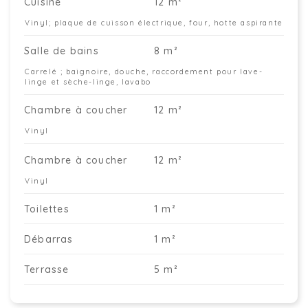
Cuisine
12 m²
Vinyl; plaque de cuisson électrique, four, hotte aspirante
Salle de bains
8 m²
Carrelé ; baignoire, douche, raccordement pour lave-
linge et sèche-linge, lavabo
Chambre à coucher
12 m²
Vinyl
Chambre à coucher
12 m²
Vinyl
Toilettes
1 m²
Débarras
1 m²
Terrasse
5 m²