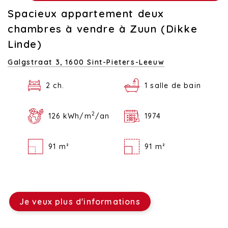
Spacieux appartement deux
chambres à vendre à Zuun (Dikke
Linde)
Galgstraat 3,
1600 Sint-Pieters-Leeuw
2 ch.
1 salle de bain
2
126 kWh/m
/an
1974
91 m²
91 m²
Je veux plus d'informations