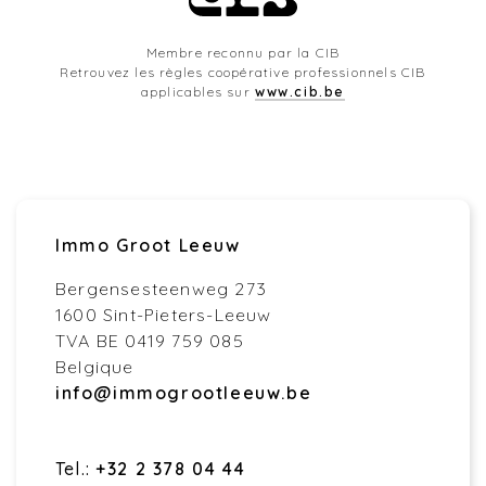
Membre reconnu par la CIB
Retrouvez les règles coopérative professionnels CIB
applicables sur
www.cib.be
Immo Groot Leeuw
Bergensesteenweg 273
1600 Sint-Pieters-Leeuw
TVA BE 0419 759 085
Belgique
info@immogrootleeuw.be
Tel.:
+32 2 378 04 44