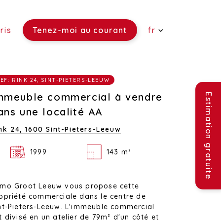
ris
Tenez-moi au courant
fr
 vendre)
EF: RINK 24, SINT-PIETERS-LEEUW
re)
ouer)
mmeuble commercial à vendre
Estimation gratuite
ans une localité AA
nk 24,
1600 Sint-Pieters-Leeuw
1999
143 m²
mo Groot Leeuw vous propose cette
opriété commerciale dans le centre de
nt-Pieters-Leeuw. L'immeuble commercial
t divisé en un atelier de 79m² d'un côté et