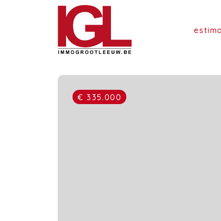
estim
€ 335.000