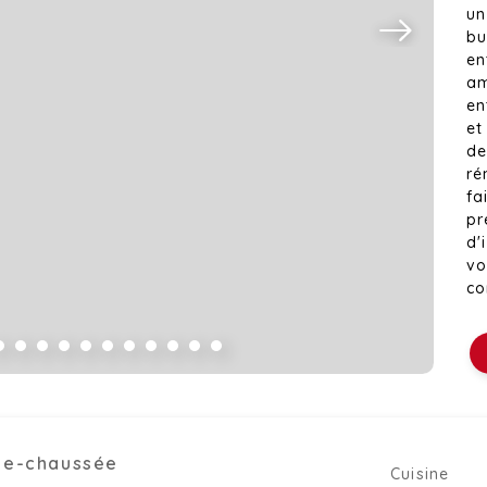
un
bu
en
am
en
et
de
ré
fa
pr
d'
vo
co
l'
L'
em
Pi
l'
Ce
de-chaussée
vi
Cuisine