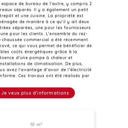
 espace de bureau de l'autre, y compris 2
reaux séparés. Il y a également un petit
trepôt et une cuisine. La propriété est
énagée de manière à ce qu'il y ait deux
trées séparées, une pour les fournisseurs
 une pour les clients. L'ensemble du rez-
-chaussée commercial a été récemment
nové, ce qui vous permet de bénéficier de
ibles coûts énergétiques grâce à la
ésence d'une pompe à chaleur et
installations de climatisation. De plus,
us avez l'avantage d'avoir de l'électricité
nforme. Ces travaux ont été réalisés par
architecte d'intérieur « Van Overstraeten ».
Je veux plus d'informations
immeuble commercial est situé à un
placement AA dans le centre de Sint-
eters-Leeuw, avec vue sur le clocher de
église et entouré de plusieurs magasins.
t emplacement offre une excellente
sibilité pour vos activités. Il y a beaucoup
10 m²