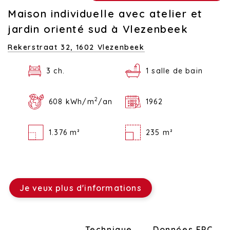
Maison individuelle avec atelier et
jardin orienté sud à Vlezenbeek
Rekerstraat 32,
1602 Vlezenbeek
3 ch.
1 salle de bain
2
608 kWh/m
/an
1962
1.376 m²
235 m²
Je veux plus d'informations
Disposition
Technique
Données EPC