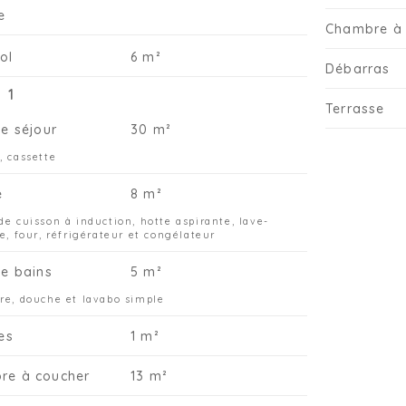
e
Chambre à 
ol
6 m²
Débarras
 1
Terrasse
de séjour
30 m²
, cassette
e
8 m²
de cuisson à induction, hotte aspirante, lave-
le, four, réfrigérateur et congélateur
de bains
5 m²
re, douche et lavabo simple
tes
1 m²
re à coucher
13 m²