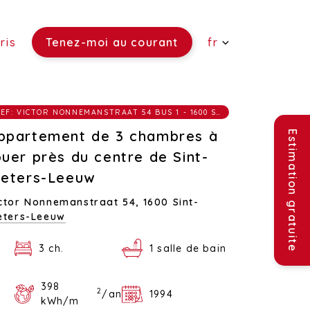
ris
Tenez-moi au courant
fr
 vendre)
REF: VICTOR NONNEMANSTRAAT 54 BUS 1 - 1600 SINT-PIETERS-LEEUW
re)
ouer)
ppartement de 3 chambres à
Estimation gratuite
ouer près du centre de Sint-
ieters-Leeuw
ctor Nonnemanstraat 54,
1600 Sint-
eters-Leeuw
3 ch.
1 salle de bain
398
2
/an
1994
kWh/m