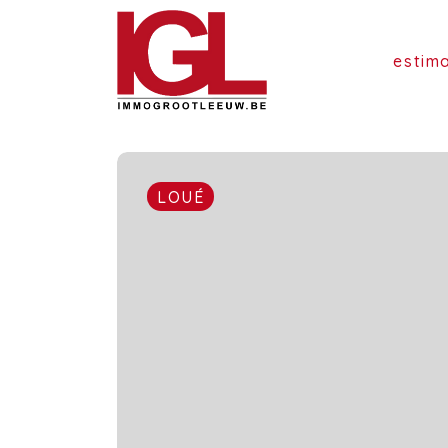
estim
LOUÉ