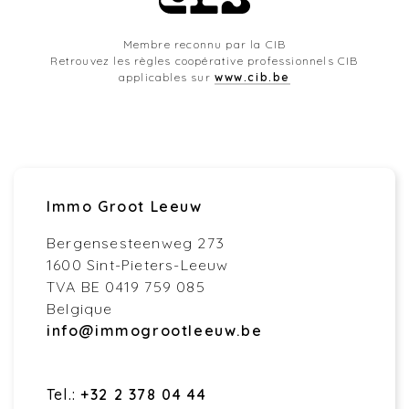
Membre reconnu par la CIB
Retrouvez les règles coopérative professionnels CIB
applicables sur
www.cib.be
Immo Groot Leeuw
Bergensesteenweg 273
1600 Sint-Pieters-Leeuw
TVA BE 0419 759 085
Belgique
info@immogrootleeuw.be
Tel.:
+32 2 378 04 44