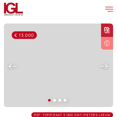
€ 13.000
REF: TOPSTRAAT 3 1600 SINT-PIETERS-LEEUW