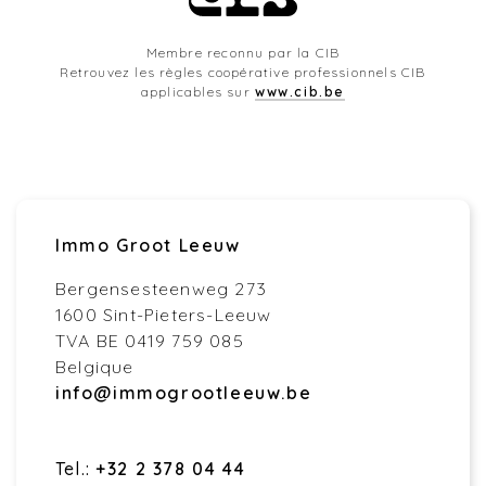
Membre reconnu par la CIB
Retrouvez les règles coopérative professionnels CIB
applicables sur
www.cib.be
Immo Groot Leeuw
Bergensesteenweg 273
1600 Sint-Pieters-Leeuw
TVA BE 0419 759 085
Belgique
info@immogrootleeuw.be
Tel.:
+32 2 378 04 44