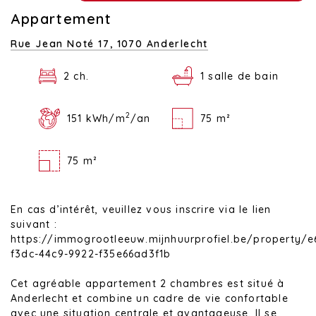
Appartement
Rue Jean Noté 17,
1070 Anderlecht
2 ch.
1 salle de bain
2
151 kWh/m
/an
75 m²
75 m²
En cas d’intérêt, veuillez vous inscrire via le lien
suivant :
https://immogrootleeuw.mijnhuurprofiel.be/property/e
f3dc-44c9-9922-f35e66ad3f1b
Cet agréable appartement 2 chambres est situé à
Anderlecht et combine un cadre de vie confortable
avec une situation centrale et avantageuse. Il se