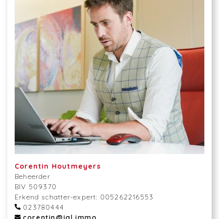
Corentin Houtmeyers
Beheerder
BIV 509370
Erkend schatter-expert: 005262216553
023780444
corentin@igl.immo