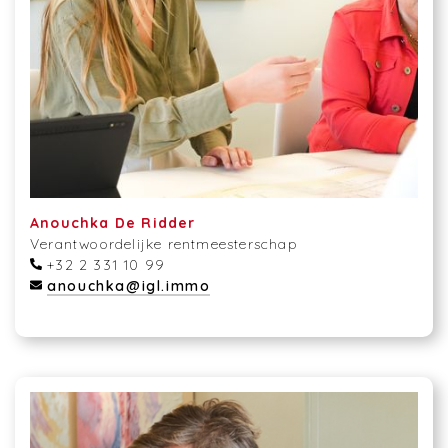
Anouchka De Ridder
Verantwoordelijke rentmeesterschap
+32 2 331 10 99
anouchka@igl.immo