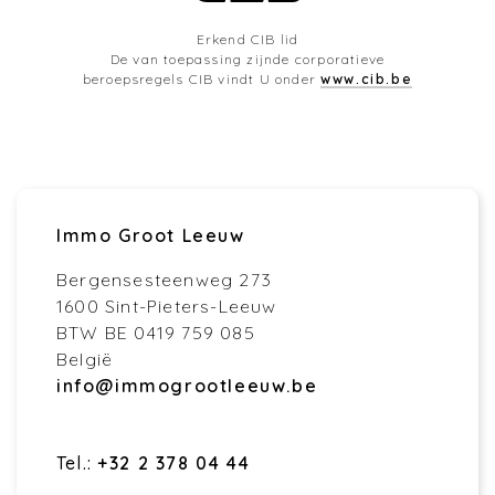
Erkend CIB lid
De van toepassing zijnde corporatieve
beroepsregels CIB vindt U onder
www.cib.be
Immo Groot Leeuw
Bergensesteenweg 273
1600 Sint-Pieters-Leeuw
BTW BE 0419 759 085
België
info@immogrootleeuw.be
Tel.:
+32 2 378 04 44