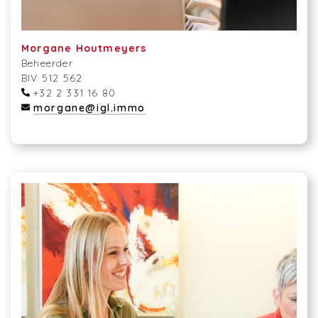
Morgane Houtmeyers
Beheerder
BIV 512 562
+32 2 331 16 80
morgane@igl.immo