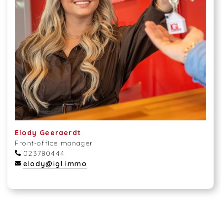
Elody Geeraerdt
Front-office manager
023780444
elody@igl.immo