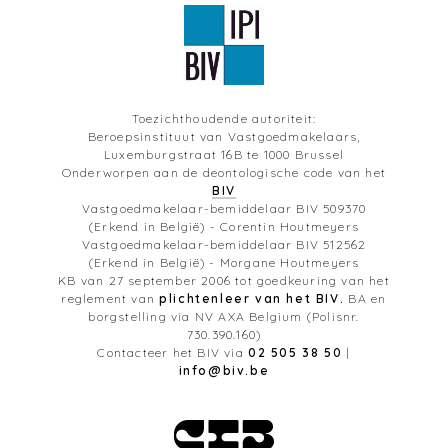
Toezichthoudende autoriteit:
Beroepsinstituut van Vastgoedmakelaars,
Luxemburgstraat 16B te 1000 Brussel
Onderworpen aan de deontologische code van het
BIV
Vastgoedmakelaar-bemiddelaar BIV 509370
(Erkend in België) - Corentin Houtmeyers
Vastgoedmakelaar-bemiddelaar BIV 512562
(Erkend in België) - Morgane Houtmeyers
KB van 27 september 2006 tot goedkeuring van het
reglement van
plichtenleer van het BIV.
BA en
borgstelling via NV AXA Belgium (Polisnr.
730.390.160)
Contacteer het BIV via
02 505 38 50
|
info@biv.be